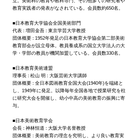
立。美術科の教育や教科専門、その他多くの研究者や
教育実践者の発表がなされている。会員数約650名。
■日本教育大学協会全国美術部門
代表 : 増田金吾 : 東京学芸大学教授
団体概要 : 1952年発足の日本教育大学協会第二部美術
教育部会が設立母体。教員養成系の国立大学法人の大
学・学部の教員が機関加盟している。会員数330名。
■日本教育美術連盟
理事長 : 松山 明 : 大阪芸術大学講師
団体概要 : 全日本図画教育全国大会(1940年)を端緒と
し、1949年に発足。以降毎年全国各地で授業研究を柱
に研究大会を開催し、幼小中高の美術教育の振興に寄
与。
■日本美術教育学会
会長 : 神林恒道 : 大阪大学名誉教授
団体概要 : 美術教育の理念を究明し、より良い教育実