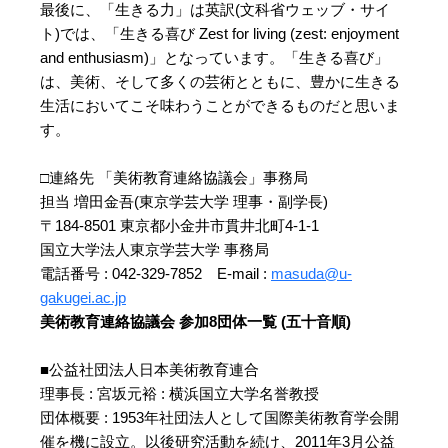
最後に、「生きる力」は英訳(文科省ウェッブ・サイ
ト)では、「生きる喜び Zest for living (zest: enjoyment
and enthusiasm)」となっています。「生きる喜び」
は、美術、そして多くの芸術とともに、豊かに生きる
生活においてこそ味わうことができるものだと思いま
す。
□連絡先 「美術教育連絡協議会」事務局
担当 増田金吾(東京学芸大学 理事・副学長)
〒184-8501 東京都小金井市貫井北町4-1-1
国立大学法人東京学芸大学 事務局
電話番号 : 042-329-7852 E-mail :
masuda@u-
gakugei.ac.jp
美術教育連絡協議会 参加8団体一覧 (五十音順)
■公益社団法人日本美術教育連合
理事長 : 宮坂元裕 : 横浜国立大学名誉教授
団体概要 : 1953年社団法人として国際美術教育学会開
催を機に設立。以後研究活動を続け、2011年3月公益