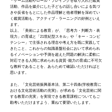
・ゲーム活動やロール・プレイングを取り入れた鑑賞
活動、作品を媒介にした子どもの話し合いによる気づ
きや反省をもとにした作品理解と他者理解を深めてい
く鑑賞活動も、アクティブ・ラーニングの好例といえ
ます。
以上、「美術による教育」が、「思考力・判断力・表
現力」の育成と「21世紀型スキル」や「キー・コンピ
テンシー」で主張される理念や考え方を既に実践して
きたこと、これからの知識基盤社会において求められ
るイノベーションや予測を超えた問題の解決に柔軟に
対応できる人間に求められる資質･能力の育成に不可欠
な教科であることを、あらためて確認いただければと
思います。
また、「文化芸術振興基本法、第二十四条(学校教育に
おける文化芸術活動の充実)」が求める「文化芸術に関
する教育の充実」を実現できる教育課程についてもご
勘考いただけますよう、重ねて要望いたします。