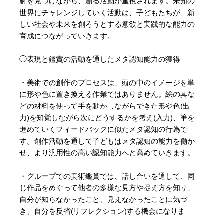
解を見つけながら、創る活動が重視されます。未知の
世界にチャレンジしていく活動は、子どもたちが、新
しい社会や未来を創ろうとする意欲と実践的な能力の
育成につながっていきます。
◯表現と鑑賞の活動を通したメタ認知能力の獲得
・美術での創作のプロセスは、頭の中のイメージを単
に形や色に置き換える作業ではありません。絵の具な
どの材料を使って手を動かしながらできた形や色(出
力)を知覚しながら次にどうするかを考え(入力)、筆を
進めていくフィードバックに似たメタ認知の行為で
す。創作活動を通して子どもはメタ認知の能力を働か
せ、より汎用性の高い認知能力へと高めていきます。
・グループでの美術鑑賞では、話し合いを通して、同
じ作品をめぐって他者の多様な見方や捉え方を知り、
自分が知らなかったこと、見えなかったことに気づ
き、自分を反省(リフレクション)する機会になりま