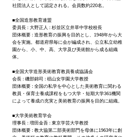
社団法人として認定される。会員数約220名。
■全国造形教育連盟
委員長 : 大野正人 : 杉並区立井草中学校校長
団体概要 : 造形教育の振興を目的とし、1948年から大
会を実施。都道府県毎に会が編成され、公立私立幼稚
園から、小、中、高、大学及び美術館から成る組織
体。
■全国大学造形美術教育教員養成協議会
会長 : 磯部錦司 : 椙山女学園大学教授
団体概要 : 全国の私学を中心とした美術教育に関わる
教員・保育士養成課程をもつ大学・短期大学361機関
によって養成の充実と美術教育の振興を目的に組織。
■大学美術教育学会
理事長 : 増田金吾 : 東京学芸大学教授
団体概要 : 教大協第二部美術部門を母体に1963年に創