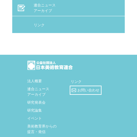
令和４年度 総会資料（
-
）
連合ニュース
アーカイブ
令和３年度 総会資料（
-
）
令和２年度 総会資料（
-
）
リンク
令和元年度 総会資料（
-
）
平成30年度 総会資料（
-
）
平成29年度 総会資料（
-
）
平成28年度 総会資料（
-
）
平成27年度 総会資料（
-
）
法人概要
リンク
平成26年度 総会資料（
-
）
連合ニュース
お問い合わせ
平成25年度 総会資料（
-
）
アーカイブ
研究発表会
平成24年度 総会資料（
-
）
研究論集
平成23年度 総会資料（
-
）
イベント
美術教育界からの
提言・発信